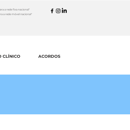
a a rede fixa nacional"
a a rede móvel nacional"
 CLÍNICO
ACORDOS