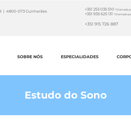
+351 253 035 510
"Chamada par
la 9 | 4800-073 Guimarães
+351 935 625 131
"Chamada par
+351 915 726 887
SOBRE NÓS
ESPECIALIDADES
CORPO
Estudo do Sono