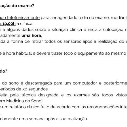
ização do exame?
ado telefonicamente
para ser agendado o dia do exame, mediante
s 19.00h
à clinica.
rá alguns dados sobre a situação clínica e inicia a colocação 
imadamente
uma hora
.
ada a forma de retirar todos os sensores após a realização d
e à hora habitual e deverá trazer todo o equipamento ao mesmo l
udo?
o do sono é descarregada para um computador e posteriormen
períodos de 30 segundos.
 feita pela técnica designada e os exames são todos vist
m Medicina do Sono).
se um relatório clínico feito de acordo com as recomendações in
.
adamente uma semana após a sua realização.