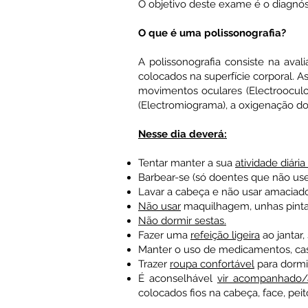
O objetivo deste exame é o diagnós
O que é uma polissonografia?
A polissonografia consiste na ava
colocados na superfície corporal. As
movimentos oculares (Electrooculo
(Electromiograma), a oxigenação do 
Nesse dia deverá:
Tentar manter a sua
atividade diária
Barbear-se (só doentes que não us
Lavar a cabeça e não usar amaciador
Não usar
maquilhagem, unhas pintad
Não dormir sestas.
Fazer uma
refeição ligeira
ao jantar
Manter o uso de medicamentos, caso 
Trazer
roupa confortável
para dormi
É aconselhável
vir acompanhado/
colocados fios na cabeça, face, peit