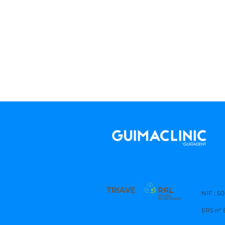
NIF :
ERS nº 