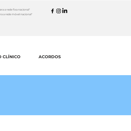
a a rede fixa nacional"
a a rede móvel nacional"
 CLÍNICO
ACORDOS