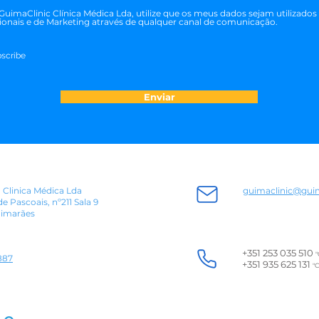
GuimaClinic Clínica Médica Lda, utilize que os meus dados sejam utilizados
ionais e de Marketing através de qualquer canal de comunicação.
scribe
Enviar
- Clinica Médica Lda
guimaclinic@gui
de Pascoais, nº211 Sala 9
imarães
+351 253 035 510
"
887
+351 935 625 131
"