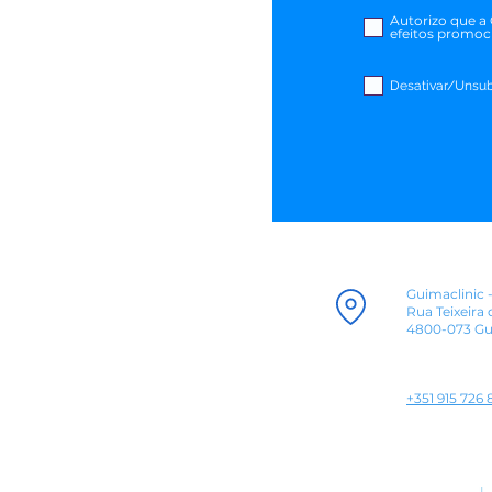
Autorizo que a 
efeitos promoc
Desativar/Unsub
Guimaclinic 
Rua Teixeira 
4800-073 Gu
+351 915 726 