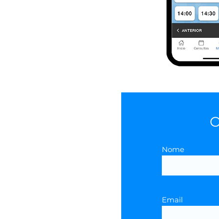
O
Nome
Email