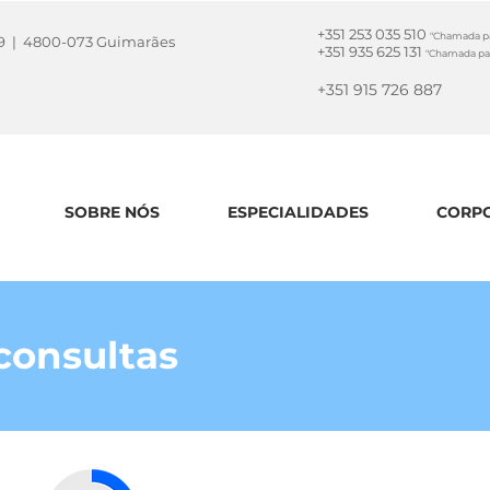
+351 253 035 510
"Chamada par
la 9 | 4800-073 Guimarães
+351 935 625 131
"Chamada par
+351 915 726 887
SOBRE NÓS
ESPECIALIDADES
CORPO
consultas