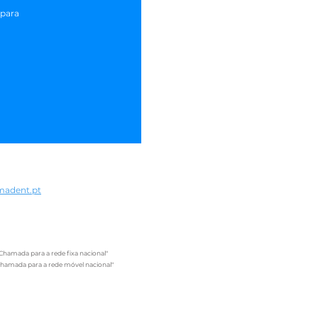
 para
madent.pt
Chamada para a rede fixa nacional"
Chamada para a rede móvel nacional"