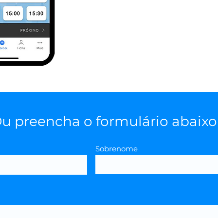
u preencha o formulário abaixo
Sobrenome