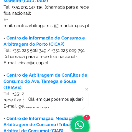
Madeira (CACC RAM)
Tel:
+351 291 147 115
(chamada para a rede
fixa nacional);
E-
mail:
centroarbitragem.srij@madeira.gov.pt
-
Centro de Informação de Consumo e
Arbitragem do Porto (CICAP)
Tel.:
+351 225 508 349
/
+351 225 029 791
(chamada para a rede fixa nacional);
E-mail:
cicap@cicap.pt
-
Centro de Arbitragem de Conflitos de
Consumo do Ave, Tâmega e Sousa
(TRIAVE)
Tel.:
+351 253 422 410
(chamada para a
Olá, em que podemos ajudar?
rede fixa nacional);
E-mail:
geral@triave.pt
1
-
Centro de Informação, Mediação e
Arbitragem de Consumo (Tribunal
Arbitral de Consumo) (CIAB)