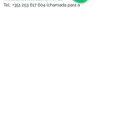
Tel.:
+351 253 617 604
(chamada para a
rede fixa nacional);
E-mail:
geral@ciab.pt
-
Centro de Informação, Mediação e
Arbitragem do Algarve (CIMAAL)
Tel.:
+351 289 823 135
(chamada para a
rede fixa nacional);
E-mail:
info@consumoalgarve.pt
Para mais informações consulte o Portal
do Consumidor em
www.consumidor.gov.pt
Rua Teixeira d
e Pascoais, nº 211 Sala 9
4800-073
Guimarães