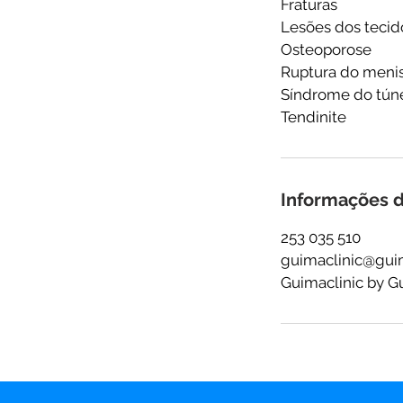
Fraturas
Lesões dos tecid
Osteoporose
Ruptura do meni
Síndrome do túne
Tendinite
Informações d
253 035 510
guimaclinic@gui
Guimaclinic by G