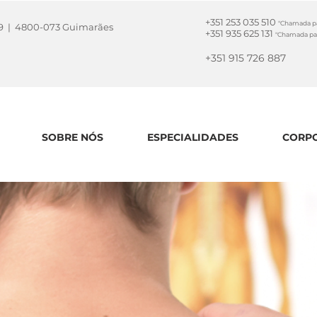
+351 253 035 510
"Chamada par
la 9 | 4800-073 Guimarães
+351 935 625 131
"Chamada par
+351 915 726 887
SOBRE NÓS
ESPECIALIDADES
CORPO