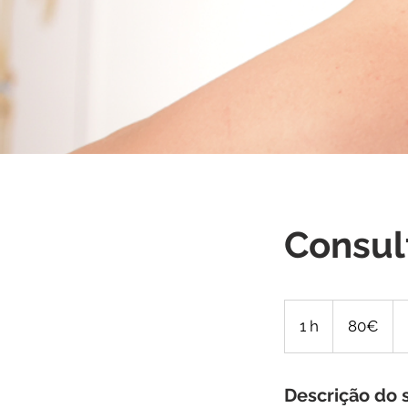
Consul
80€
1 h
1
80€
Descrição do 