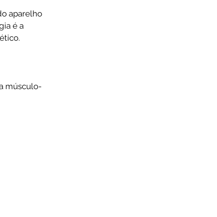
do aparelho
gia é a
tico.
ma músculo-