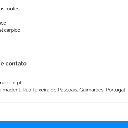
os moles
sco
l cárpico
e contato
madent.pt
uimadent, Rua Teixeira de Pascoais, Guimarães, Portugal