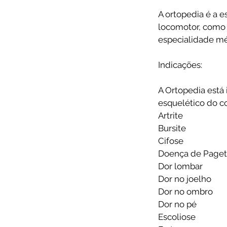
A ortopedia é a 
locomotor, como 
especialidade mé
Indicações:
A Ortopedia está 
esquelético do c
Artrite
Bursite
Cifose
Doença de Paget
Dor lombar
Dor no joelho
Dor no ombro
Dor no pé
Escoliose