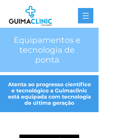
Equipamentos e
tecnologia de
ponta
Atenta ao progresso científico
e tecnológico a Guimaclinic
está equipada com tecnologia
de última geração