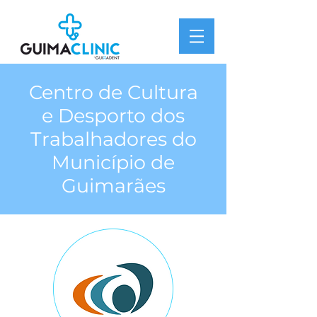
Centro de Cultura
e Desporto dos
Trabalhadores do
Município de
Guimarães